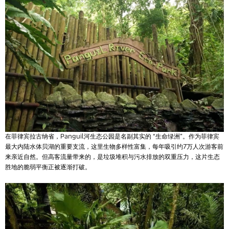
在菲律宾拉古纳省，Panguil河生态公园是名副其实的 “生命绿洲”。作为菲律宾
最大内陆水体贝湖的重要支流，这里生物多样性富集，每年吸引约7万人次游客前
来亲近自然。但高客流量带来的，是垃圾堆积与污水排放的双重压力，这片生态
胜地的脆弱平衡正被逐渐打破。