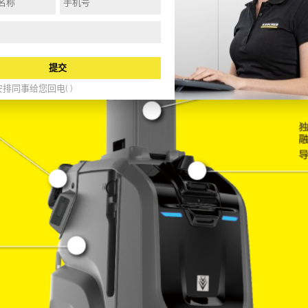
提交
排同事给您回电( )